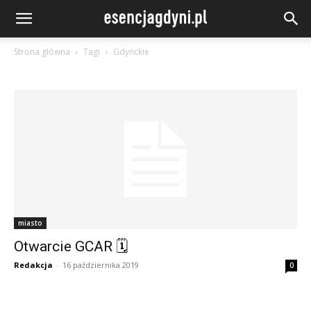
Strona główna
Tagi
Gdyńckie
miasto
Otwarcie GCAR 🗓
Redakcja
-
16 października 2019
0