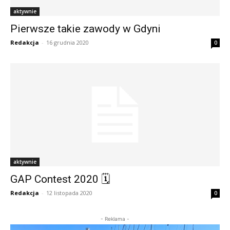
aktywnie
Pierwsze takie zawody w Gdyni
Redakcja
-
16 grudnia 2020
0
aktywnie
GAP Contest 2020 🗓
Redakcja
-
12 listopada 2020
0
- Reklama -