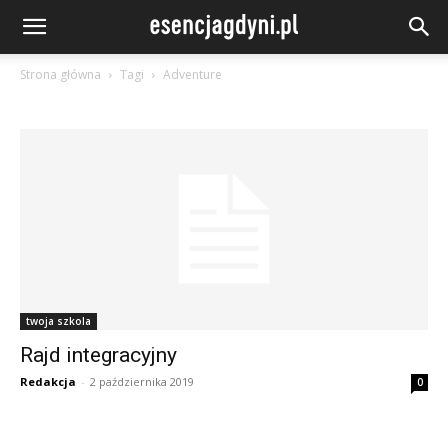
Strona główna
Tagi
Adventure
twoja szkola
Rajd integracyjny
Redakcja
-
2 października 2019
0