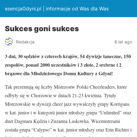
esencjaGdyni.pl | informacje od Was dla Was
Sukces goni sukces
Redakcja
8 lat ago
3 dni, 30 sędziów z czterech krajów, 54 dywizje taneczne, 150
zespołów, ponad 2000 uczestników i 3 złote, 2 srebrne i 2
brązowe dla Młodzieżowego Domu Kultury z Gdyni!
Tak prezentują się liczby Mistrzostw Polski Cheerleaders, które
odbyły się w Chorzowie w dniach 21-23 kwietnia. Tytuły
Mistrzowskie w dywizji cheer jazz wywalczyły grupy Korrigans
w kat. junior i w kategorii junior młodszy grupa “Unlimited” oraz
duet Dagmara Kędzia i Zuzanna Laskowka. Wicemistrzami
została grupa “Calypso” w kat. junior młodszy oraz Erin Richter i