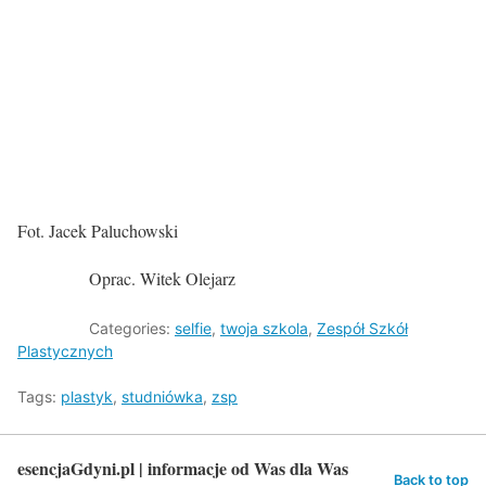
Fot. Jacek Paluchowski
Oprac. Witek Olejarz
Categories:
selfie
,
twoja szkola
,
Zespół Szkół
Plastycznych
Tags:
plastyk
,
studniówka
,
zsp
esencjaGdyni.pl | informacje od Was dla Was
Back to top