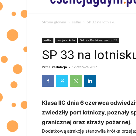
informacje
od
Was
dla
Strona główna
selfie
SP 33 na lotnisku
Was
selfie
twoja szkola
Szkoła Podstawowa nr 33
SP 33 na lotnisk
Przez
Redakcja
-
12 czerwca 2017
Klasa IIC dnia 6 czerwca odwiedzi
zwiedziły port lotniczy, poznały 
granicznej oraz straży pożarnej
.
Dodatkową atrakcję stanowiła krótka przeja