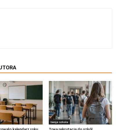
AUTORA
twoja szkola
kowało kalendarz roku
Trwa rekrutacja do szkół