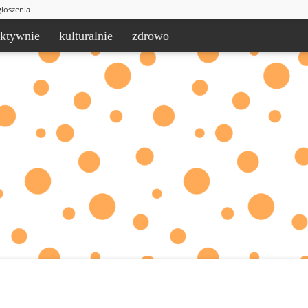
łoszenia
aktywnie
kulturalnie
zdrowo