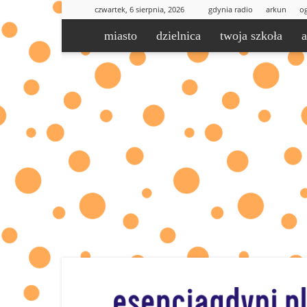
czwartek, 6 sierpnia, 2026
gdynia radio
arkun
og
miasto
dzielnica
twoja szkoła
esencjaGdyni.pl
|