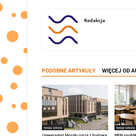
Redakcja
PODOBNE ARTYKUŁY
WIĘCEJ OD 
twoja szkola
twoja szkola
Uniwersytet Morski rusza z budową
MEN opubli