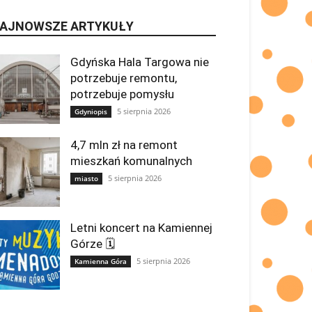
AJNOWSZE ARTYKUŁY
Gdyńska Hala Targowa nie
potrzebuje remontu,
potrzebuje pomysłu
5 sierpnia 2026
Gdyniopis
4,7 mln zł na remont
mieszkań komunalnych
5 sierpnia 2026
miasto
Letni koncert na Kamiennej
Górze 🗓
5 sierpnia 2026
Kamienna Góra