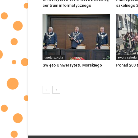
centrum informatycznego
szkolnego 
twoja szkola
twoja szkola
Święto Uniwersytetu Morskiego
Ponad 200 t