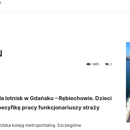
u
1605
0
ła lotnisk w Gdańsku – Rębiechowie. Dzieci
specyfikę pracy funkcjonariuszy straży
żdżka koleją metropolitalną. Szczególne