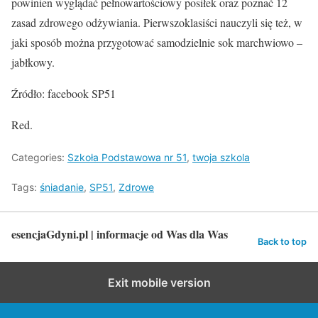
powinien wyglądać pełnowartościowy posiłek oraz poznać 12
zasad zdrowego odżywiania. Pierwszoklasiści nauczyli się też, w
jaki sposób można przygotować samodzielnie sok marchwiowo –
jabłkowy.
Źródło: facebook SP51
Red.
Categories:
Szkoła Podstawowa nr 51
,
twoja szkola
Tags:
śniadanie
,
SP51
,
Zdrowe
esencjaGdyni.pl | informacje od Was dla Was
Back to top
Exit mobile version