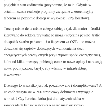
pogłębiała stan zadłużenia (przypomnę, że m.in. Gdynia w
ostatnim czasie realizuje programy związane z zeroemisyjny
taborem na poziomie dotacji w wysokości 85% kosztów).
Trochę crème de la crème całego zabiegu (jak dla mnie) – środki
kierowane do sektora prywatnego mogą (wręcz na pewno) trafić
do spółek skarbu państwa – i o ile jestem za OZE – to można
doszukać się zapisów dotyczących wzmocnienia sieci
energetycznych przesyłowych (czyli wprost spółki energetyczne),
które od kilku miesięcy pobierają coraz to nowe opłaty i narzucają
nowe podwyższone taryfy, aby właśnie w infrastrukturę
inwestować.
Dlaczego to wszystko jest tak poszatkowane i skomplikowane? A
ile osób wczyta się w 500 stronicowy dokument i wyciągnie
wnioski? Czy Lewica, która jest dramatycznie słaba w
samorządach będzie walczyła o nasze małe ojczyzny?