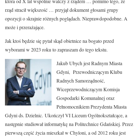
która od X lat wspólnie walczy z rządem … pomimo tego, że
rząd stracił większość … przyjął dokument głosami grupy
opozycji o skrajnie różnych poglądach. Nieprawdopodobne. A
może i przerażające.
Jak ktoś będzie się pytał skąd obietnice na bogato przed
wyborami w 2023 roku to zapraszam do tego tekstu.
Jakub Ubych jest Radnym Miasta
Gdyni, Przewodniczącym Klubu
Radnych Samorządność,
Wiceprzewodniczącym Komisja
Gospodarki Komunalnej oraz
Pełnomocnikiem Prezydenta Miasta
Gdyni ds. Dzielnic. Ukończył VI Liceum Ogólnokształcące, a
następnie studiował informatykę na Politechnice Gdańskiej. Przez
pierwszą część życia mieszkał w Chyloni, a od 2012 roku jest