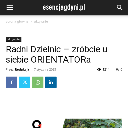
Strona główna
aktywnie
aktywnie
Radni Dzielnic – zróbcie u
siebie ORIENTATORa
Przez
Redakcja
-
7 stycznia 2025
1214
0