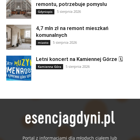
remontu, potrzebuje pomysłu
5 sierpnia 2026
Gdyniopis
4,7 mln zł na remont mieszkań
komunalnych
5 sierpnia 2026
miasto
Letni koncert na Kamiennej Górze 🗓
5 sierpnia 2026
Kamienna Góra
Portal z informacjami dla młodych ciałem lub