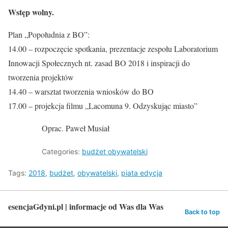
Wstęp wolny.
Plan „Popołudnia z BO”:
14.00 – rozpoczęcie spotkania, prezentacje zespołu Laboratorium
Innowacji Społecznych nt. zasad BO 2018 i inspiracji do
tworzenia projektów
14.40 – warsztat tworzenia wniosków do BO
17.00 – projekcja filmu „Lacomuna 9. Odzyskując miasto”
Oprac. Paweł Musiał
Categories:
budżet obywatelski
Tags:
2018
,
budżet
,
obywatelski
,
piata edycja
esencjaGdyni.pl | informacje od Was dla Was
Back to top