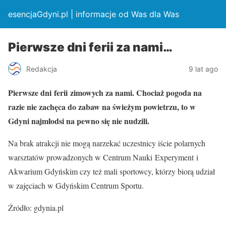
esencjaGdyni.pl | informacje od Was dla Was
Pierwsze dni ferii za nami…
Redakcja
9 lat ago
Pierwsze dni
ferii
zimowych za nami. Chociaż pogoda na
razie nie zachęca do zabaw na świeżym powietrzu, to w
Gdyni najmłodsi na pewno się nie nudzili.
Na brak atrakcji nie mogą narzekać uczestnicy iście polarnych
warsztatów prowadzonych w Centrum Nauki
Experyment
i
Akwarium Gdyńskim czy też mali sportowcy, którzy biorą udział
w zajęciach w Gdyńskim Centrum Sportu.
Źródło: gdynia.pl