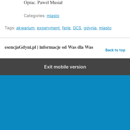
Oprac. Paweł Musiał
Categories:
miasto
Tags:
akwarium
,
experyment
,
ferie
,
GCS
,
gdynia
,
miasto
esencjaGdyni.pl | informacje od Was dla Was
Back to top
Exit mobile version