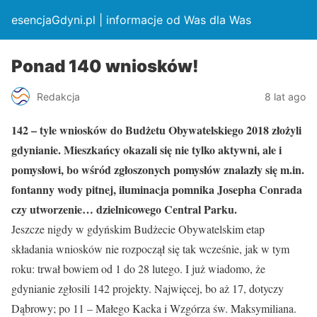
esencjaGdyni.pl | informacje od Was dla Was
Ponad 140 wniosków!
Redakcja
8 lat ago
142 – tyle wniosków do Budżetu Obywatelskiego 2018 złożyli
gdynianie. Mieszkańcy okazali się nie tylko aktywni, ale i
pomysłowi, bo wśród zgłoszonych pomysłów znalazły się m.in.
fontanny wody pitnej, iluminacja pomnika Josepha Conrada
czy utworzenie… dzielnicowego Central Parku.
Jeszcze nigdy w gdyńskim Budżecie Obywatelskim etap
składania wniosków nie rozpoczął się tak wcześnie, jak w tym
roku: trwał bowiem od 1 do 28 lutego. I już wiadomo, że
gdynianie zgłosili 142 projekty. Najwięcej, bo aż 17, dotyczy
Dąbrowy; po 11 – Małego Kacka i Wzgórza św. Maksymiliana.