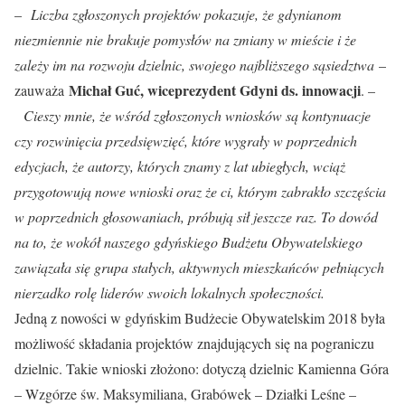
–
Liczba zgłoszonych projektów pokazuje, że gdynianom
niezmiennie nie brakuje pomysłów na zmiany w mieście i że
zależy im na rozwoju dzielnic, swojego najbliższego sąsiedztwa
–
Michał Guć, wiceprezydent Gdyni ds. innowacji
zauważa
. –
Cieszy mnie, że wśród zgłoszonych wniosków są kontynuacje
czy rozwinięcia przedsięwzięć, które wygrały w poprzednich
edycjach, że autorzy, których znamy z lat ubiegłych, wciąż
przygotowują nowe wnioski oraz że ci, którym zabrakło szczęścia
w poprzednich głosowaniach, próbują sił jeszcze raz. To dowód
na to, że wokół naszego gdyńskiego Budżetu Obywatelskiego
zawiązała się grupa stałych, aktywnych mieszkańców pełniących
nierzadko rolę liderów swoich lokalnych społeczności.
Jedną z nowości w gdyńskim Budżecie Obywatelskim 2018 była
możliwość składania projektów znajdujących się na pograniczu
dzielnic. Takie wnioski złożono: dotyczą dzielnic Kamienna Góra
– Wzgórze św. Maksymiliana, Grabówek – Działki Leśne –