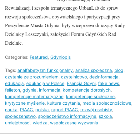
Rewitalizacji i zespołu tematycznego UrbanLab do spraw
rozwoju społeczeństwa obywatelskiego i partycypacji przy
Prezydencie Miasta Gdynia, były wiceprzewodniczący Rady
Dzielnicy Leszczynki, założyciel Forum Gdyńskich Rad
Dzielnic.
Categories:
Featured
,
Gdyniopis
Tags:
analfabetyzm funkcjonalny
,
analiza społeczna
,
blog
,
czytanie ze zrozumieniem
,
czytelnictwo
,
dezinformacja
,
edukacja
,
edukacja w Polsce
,
Esencja Gdyni
,
fake news
,
felieton
,
gdynia
,
informacja
,
kompetencje dorosłych
,
kompetencje matematyczne
,
kompetencje społeczne
,
krytyczne myślenie
,
kultura czytania
,
media społecznościowe
,
nauka
,
PIAAC
,
polska
,
raport PIAAC
,
rozwój osobisty
,
społeczeństwo
,
społeczeństwo informacyjne
,
szkoła
,
umiejętności
,
wiedza
,
współczesne wyzwania