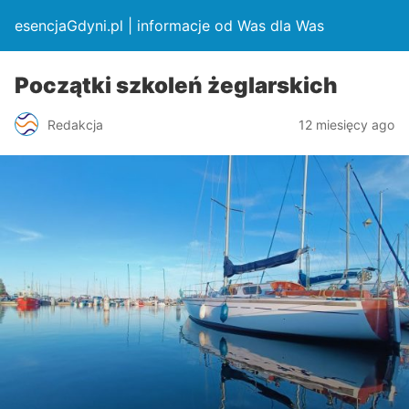
esencjaGdyni.pl | informacje od Was dla Was
Początki szkoleń żeglarskich
Redakcja
12 miesięcy ago