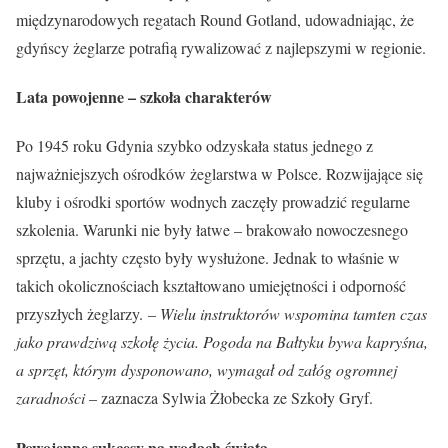
międzynarodowych regatach Round Gotland, udowadniając, że
gdyńscy żeglarze potrafią rywalizować z najlepszymi w regionie.
Lata powojenne – szkoła charakterów
Po 1945 roku Gdynia szybko odzyskała status jednego z
najważniejszych ośrodków żeglarstwa w Polsce. Rozwijające się
kluby i ośrodki sportów wodnych zaczęły prowadzić regularne
szkolenia. Warunki nie były łatwe – brakowało nowoczesnego
sprzętu, a jachty często były wysłużone. Jednak to właśnie w
takich okolicznościach kształtowano umiejętności i odporność
przyszłych żeglarzy. –
Wielu instruktorów wspomina tamten czas
jako prawdziwą szkołę życia. Pogoda na Bałtyku bywa kapryśna,
a sprzęt, którym dysponowano, wymagał od załóg ogromnej
zaradności
– zaznacza Sylwia Żłobecka ze Szkoły Gryf.
Powojenne sukcesy na wodach świata