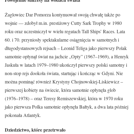
Żaglowiec Dar Pomorza kontynuował swoją chwałę także po
wojnie — zdobył m.in. prestiżowy Cutty Sark Trophy w 1980
roku oraz uczestniczył w wielu regatach Tall Ships’ Races. Lata
60. i 70. przyniosły spektakularne osiągnięcia w samotnych i
długodystansowych rejsach – Leonid Teliga jako pierwszy Polak
samotnie opłynął świat na jachcie „Opty” (1967–1969), a Henryk
Jaskuła w latach 1979–1980 ukończył pierwszy polski samotny i
non-stop rejs dookoła świata, startując i kończąc w Gdyni. Nie
można pominąć również Krystyny Chojnowskiej-Liskiewicz –
pierwszej kobiety na świecie, która samotnie opłynęła glob
(1976–1978) – oraz Teresy Remiszewskiej, która w 1970 roku
jako pierwsza Polka samotnie opłynęła Bałtyk, a dwa lata później
pokonała Atlantyk.
Dziedzictwo, które przetrwało