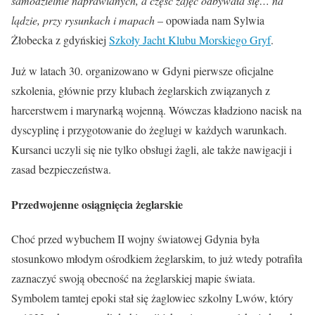
samodzielnie naprawianych, a część zajęć odbywała się… na
lądzie, przy rysunkach i mapach
– opowiada nam Sylwia
Żłobecka z gdyńskiej
Szkoły Jacht Klubu Morskiego Gryf
.
Już w latach 30. organizowano w Gdyni pierwsze oficjalne
szkolenia, głównie przy klubach żeglarskich związanych z
harcerstwem i marynarką wojenną. Wówczas kładziono nacisk na
dyscyplinę i przygotowanie do żeglugi w każdych warunkach.
Kursanci uczyli się nie tylko obsługi żagli, ale także nawigacji i
zasad bezpieczeństwa.
Przedwojenne osiągnięcia żeglarskie
Choć przed wybuchem II wojny światowej Gdynia była
stosunkowo młodym ośrodkiem żeglarskim, to już wtedy potrafiła
zaznaczyć swoją obecność na żeglarskiej mapie świata.
Symbolem tamtej epoki stał się żaglowiec szkolny Lwów, który