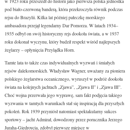
w 1923 roku przeszedł do historii jako pierwsza polska jednostka
pod biało-czerwoną banderą, która przekroczyła równik podczas
rejsu do Brazylii. Kilka lat później pałeczkę morskiego
ambasadora przejął legendarny Dar Pomorza. W latach 1934–
1935 odbył on swój historyczny rejs dookoła świata, a w 1937
roku dokonał wyczynu, który budził respekt wśród najlepszych
żeglarzy – opłynięcia Przylądka Horn.
Tamte lata to także czas indywidualnych wyzwań i śmiałych
rejsów dalekomorskich. Władysław Wagner, uważany za pioniera
polskiego żeglarstwa oceanicznego, wyruszył w podróż dookoła
świata na kolejnych jachtach „Zjawa”, „Zjawa II” i „Zjawa III”.
Choć wojna przerwała jego wyprawę, sam fakt podjęcia takiego
wyzwania w tamtych warunkach stał się inspiracją dla przyszłych
pokoleń. Rok 1939 przyniósł natomiast spektakularny sukces
sportowy – jacht Admirał, dowodzony przez porucznika Jerzego
Juraha-Giedroycia, zdobył pierwsze miejsce w