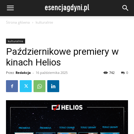
Strona główna
kulturalnie
kulturalnie
Październikowe premiery w
kinach Helios
Przez
Redakcja
-
16 października 2025
742
0