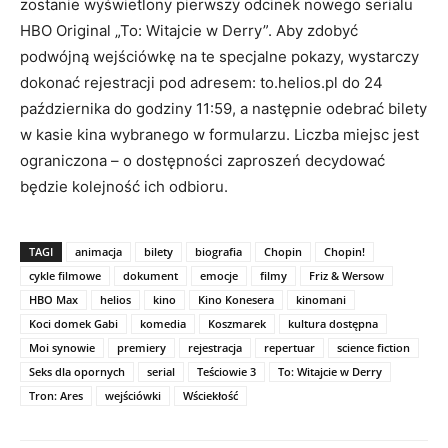
zostanie wyświetlony pierwszy odcinek nowego serialu
HBO Original „To: Witajcie w Derry”. Aby zdobyć
podwójną wejściówkę na te specjalne pokazy, wystarczy
dokonać rejestracji pod adresem: to.helios.pl do 24
października do godziny 11:59, a następnie odebrać bilety
w kasie kina wybranego w formularzu. Liczba miejsc jest
ograniczona – o dostępności zaproszeń decydować
będzie kolejność ich odbioru.
TAGI
animacja
bilety
biografia
Chopin
Chopin!
cykle filmowe
dokument
emocje
filmy
Friz & Wersow
HBO Max
helios
kino
Kino Konesera
kinomani
Koci domek Gabi
komedia
Koszmarek
kultura dostępna
Moi synowie
premiery
rejestracja
repertuar
science fiction
Seks dla opornych
serial
Teściowie 3
To: Witajcie w Derry
Tron: Ares
wejściówki
Wściekłość