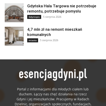
Gdyńska Hala Targowa nie potrzebuje
remontu, potrzebuje pomysłu
5 sierpnia 2026
Gdyniopis
4,7 mln zł na remont mieszkań
komunalnych
5 sierpnia 2026
miasto
Portal z informacjami dla młodych ciałem lub
duchem. Łączy nas chęć działania na rzecz
Gdyni i jej mieszkańców. Pracujemy w Radach
Dzielnic, organizacjach społecznych, fundacjach,