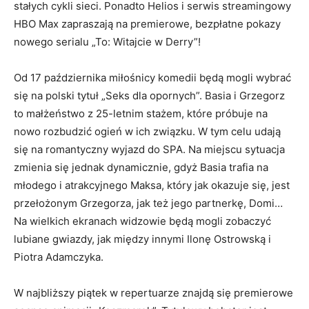
stałych cykli sieci. Ponadto Helios i serwis streamingowy
HBO Max zapraszają na premierowe, bezpłatne pokazy
nowego serialu „To: Witajcie w Derry”!
Od 17 października miłośnicy komedii będą mogli wybrać
się na polski tytuł „Seks dla opornych”. Basia i Grzegorz
to małżeństwo z 25-letnim stażem, które próbuje na
nowo rozbudzić ogień w ich związku. W tym celu udają
się na romantyczny wyjazd do SPA. Na miejscu sytuacja
zmienia się jednak dynamicznie, gdyż Basia trafia na
młodego i atrakcyjnego Maksa, który jak okazuje się, jest
przełożonym Grzegorza, jak też jego partnerkę, Domi…
Na wielkich ekranach widzowie będą mogli zobaczyć
lubiane gwiazdy, jak między innymi Ilonę Ostrowską i
Piotra Adamczyka.
W najbliższy piątek w repertuarze znajdą się premierowe