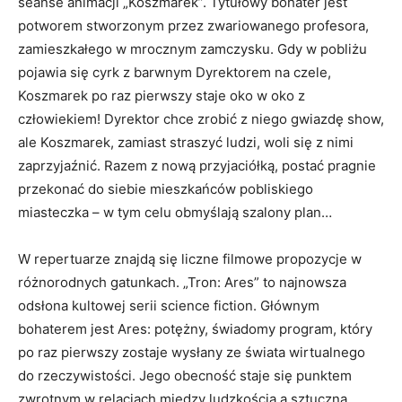
seanse animacji „Koszmarek”. Tytułowy bohater jest
potworem stworzonym przez zwariowanego profesora,
zamieszkałego w mrocznym zamczysku. Gdy w pobliżu
pojawia się cyrk z barwnym Dyrektorem na czele,
Koszmarek po raz pierwszy staje oko w oko z
człowiekiem! Dyrektor chce zrobić z niego gwiazdę show,
ale Koszmarek, zamiast straszyć ludzi, woli się z nimi
zaprzyjaźnić. Razem z nową przyjaciółką, postać pragnie
przekonać do siebie mieszkańców pobliskiego
miasteczka – w tym celu obmyślają szalony plan…
W repertuarze znajdą się liczne filmowe propozycje w
różnorodnych gatunkach. „Tron: Ares” to najnowsza
odsłona kultowej serii science fiction. Głównym
bohaterem jest Ares: potężny, świadomy program, który
po raz pierwszy zostaje wysłany ze świata wirtualnego
do rzeczywistości. Jego obecność staje się punktem
zwrotnym w relacjach między ludzkością a sztuczną