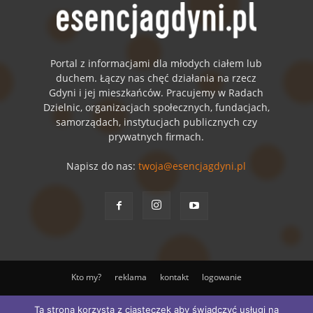
Portal z informacjami dla młodych ciałem lub
duchem. Łączy nas chęć działania na rzecz
Gdyni i jej mieszkańców. Pracujemy w Radach
Dzielnic, organizacjach społecznych, fundacjach,
samorządach, instytucjach publicznych czy
prywatnych firmach.
Napisz do nas:
twoja@esencjagdyni.pl
Kto my?
reklama
kontakt
logowanie
© ESENCJA Sp. z o.o.
Ta strona korzysta z ciasteczek aby świadczyć usługi na