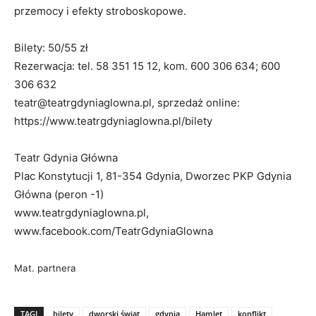
przemocy i efekty stroboskopowe.
Bilety: 50/55 zł
Rezerwacja: tel. 58 351 15 12, kom. 600 306 634; 600
306 632
teatr@teatrgdyniaglowna.pl, sprzedaż online:
https://www.teatrgdyniaglowna.pl/bilety
Teatr Gdynia Główna
Plac Konstytucji 1, 81-354 Gdynia, Dworzec PKP Gdynia
Główna (peron -1)
www.teatrgdyniaglowna.pl,
www.facebook.com/TeatrGdyniaGlowna
Mat. partnera
TAGI
bilety
dworski świat
gdynia
Hamlet
konflikt