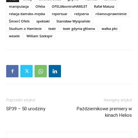
manipulacja
Ofelia
OFELIAkontraHAMLET
Rafał Matusz
relacja damsko-męska
repertuar
reżyseria
równouprawnienie
Śmierć Ofelii
spektakl
Stanisław Wyspiański
Studium o Hamlecie
teatr
teatr gdynia główna
walka płci
wesele
William Szekspir
Poprzedni artykuł
Następny artykuł
SP39 – 50 urodziny
Październikowe premiery w
kinach Helios