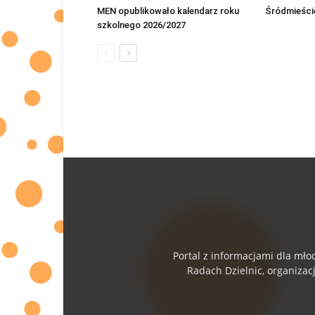
MEN opublikowało kalendarz roku
Śródmieście
szkolnego 2026/2027
Portal z informacjami dla mło
Radach Dzielnic, organizac