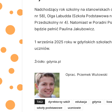
Nadchodzący rok szkolny na stanowiskach d
nr 58), Olga Labudda (Szkoła Podstawowa n
Przedszkolny nr 4). Natomiast w Poradni P
będzie pełnić Paulina Jakubowicz.
1 września 2025 roku w gdyńskich szkołach
uczniów.
Źródło: gdynia.pl
Oprac. Przemek Wutowski
TAGI
dyrektorzy szkół
edukacja
gdynia
lice
szkoły podstawowe
uczniowie