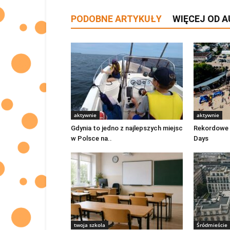
PODOBNE ARTYKUŁY
WIĘCEJ OD 
aktywnie
aktywnie
Gdynia to jedno z najlepszych miejsc
Rekordowe 
w Polsce na..
Days
twoja szkola
Śródmieście