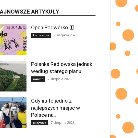
AJNOWSZE ARTYKUŁY
Open Podwórko 🗓
7 sierpnia 2026
kulturalnie
Polanka Redłowska jednak
według starego planu
7 sierpnia 2026
miasto
Gdynia to jedno z
najlepszych miejsc w
Polsce na..
7 sierpnia 2026
aktywnie