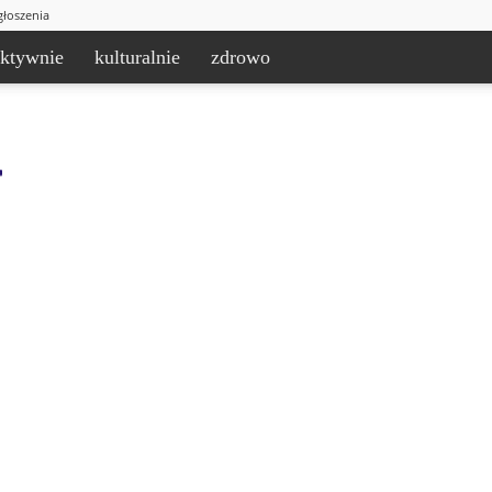
głoszenia
aktywnie
kulturalnie
zdrowo