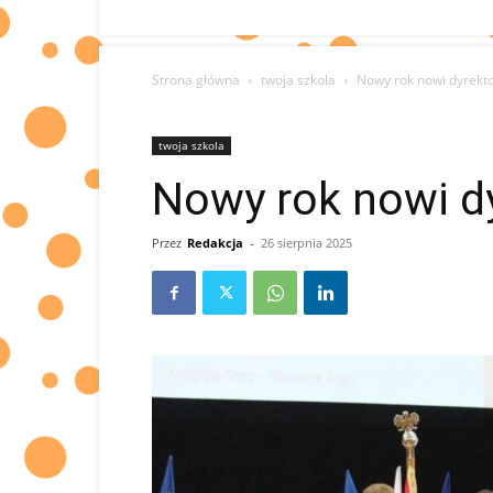
Strona główna
twoja szkola
Nowy rok nowi dyrekt
twoja szkola
Nowy rok nowi d
Przez
Redakcja
-
26 sierpnia 2025