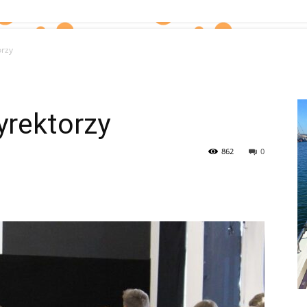
orzy
yrektorzy
862
0