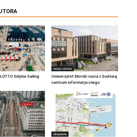
AUTORA
twoja szkola
LOTTO Gdynia Sailing
Uniwersytet Morski rusza z budową
centrum informatycznego
aktywnie