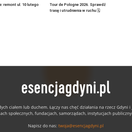
: remont ul. 10 lutego
Tour de Pologne 2026. Sprawdź
trasę i utrudnienia w ruchu 🗓
dych ciałem lub duchem. Łączy nas chęć działania na rzecz Gdyni 
jach społecznych, fundacjach, samorządach, instytucjach publiczn
Napisz do nas:
twoja@esencjagdyni.pl