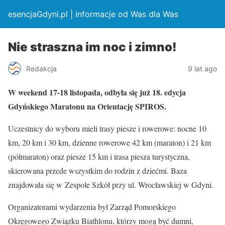
esencjaGdyni.pl | informacje od Was dla Was
Nie straszna im noc i zimno!
Redakcja
9 lat ago
W weekend 17-18 listopada, odbyła się już 18. edycja
Gdyńskiego Maratonu na Orientację SPIROS.
Uczestnicy do wyboru mieli trasy piesze i rowerowe: nocne 10
km, 20 km i 30 km, dzienne rowerowe 42 km (maraton) i 21 km
(półmaraton) oraz piesze 15 km i trasa piesza turystyczna,
skierowana przede wszystkim do rodzin z dziećmi. Baza
znajdowała się w Zespole Szkół przy ul. Wrocławskiej w Gdyni.
Organizatorami wydarzenia był Zarząd Pomorskiego
Okręgowego Związku Biathlonu, którzy mogą być dumni,