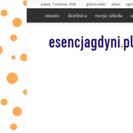
piątek, 7 sierpnia, 2026
gdynia radio
arkun
ogło
miasto
dzielnica
twoja szkoła
esencjaGdyni.pl
|
informacje
od
Was
dla
Was