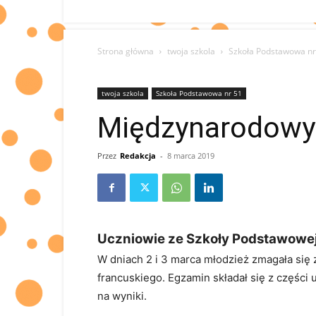
Strona główna
twoja szkola
Szkoła Podstawowa nr
twoja szkola
Szkoła Podstawowa nr 51
Międzynarodowy
Przez
Redakcja
-
8 marca 2019
Uczniowie ze Szkoły Podstawowej 
W dniach 2 i 3 marca młodzież zmagała si
francuskiego. Egzamin składał się z części 
na wyniki.