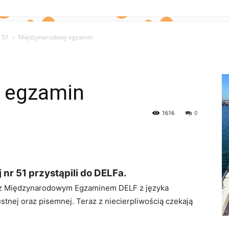
 51
Międzynarodowy egzamin
 egzamin
1616
0
nr 51 przystąpili do DELFa.
ę z Międzynarodowym Egzaminem DELF z języka
ustnej oraz pisemnej. Teraz z niecierpliwością czekają