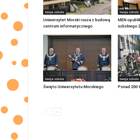
twoja szkola
twoja szkola
Uniwersytet Morski rusza z budową
MEN opubli
centrum informatycznego
szkolnego 
twoja szkola
twoja szkola
Święto Uniwersytetu Morskiego
Ponad 200 t