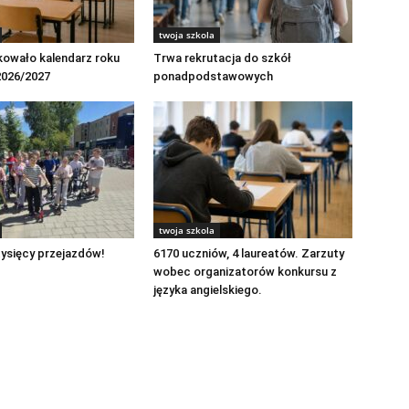
twoja szkola
kowało kalendarz roku
Trwa rekrutacja do szkół
2026/2027
ponadpodstawowych
twoja szkola
ysięcy przejazdów!
6170 uczniów, 4 laureatów. Zarzuty
wobec organizatorów konkursu z
języka angielskiego.