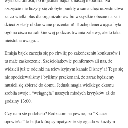
wykazać dorośli, bo to jednak bajka z naszej młodości. Na
szczęście nie liczyły się zdobyte punkty a sama chęć uczestnictwa
za co wielki plus dla organizatorów bo wszystkie obecne na sali
dzieci zostały obdarowane prezentami! Trochę denerwująca była
ogólna cisza na sali kinowej podczas trwania zabawy, ale to taka
nieistotna uwaga…
Emisja bajek zaczęła się po chwilę po zakończeniu konkursów i
tu małe zaskoczenie. Sześciolatkowie poinformowali nas, że
widzieli już te odcinki na telewizyjnym kanale Disney’a! Tego się
nie spodziewaliśmy i byliśmy przekonani, że zaraz będziemy
musieli się zbierać do domu. Jednak magia wielkiego ekranu
zrobiła swoje i “wciągnęła” naszych młodych krytyków aż do
godziny 13:00.
Czy nam się podobało? Rodzicom na pewno, bo “Kacze
opowieści” to bajka którą sympatycznie się ogląda w każdym