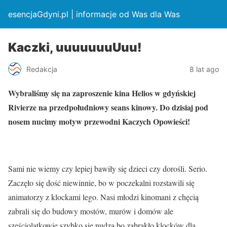
esencjaGdyni.pl | informacje od Was dla Was
Kaczki, uuuuuuuUuu!
Redakcja
8 lat ago
Wybraliśmy się na zaproszenie kina Helios w gdyńskiej
Rivierze na przedpołudniowy seans kinowy. Do dzisiaj pod
nosem nucimy motyw przewodni Kaczych Opowieści!
Sami nie wiemy czy lepiej bawiły się dzieci czy dorośli. Serio.
Zaczęło się dość niewinnie, bo w poczekalni rozstawili się
animatorzy z klockami lego. Nasi młodzi kinomani z chęcią
zabrali się do budowy mostów, murów i domów ale
sześciolatkowie szybko się nudzą bo zabrakło klocków dla