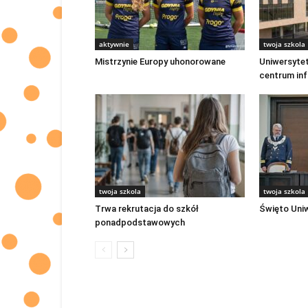
aktywnie
twoja szkola
Mistrzynie Europy uhonorowane
Uniwersyte
centrum in
twoja szkola
twoja szkola
Trwa rekrutacja do szkół
Święto Uni
ponadpodstawowych