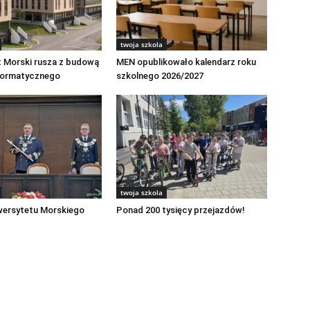
twoja szkola
t Morski rusza z budową
MEN opublikowało kalendarz roku
formatycznego
szkolnego 2026/2027
twoja szkola
wersytetu Morskiego
Ponad 200 tysięcy przejazdów!