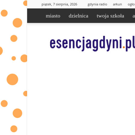
piątek, 7 sierpnia, 2026
gdynia radio
arkun
ogło
miasto
dzielnica
twoja szkoła
esencjaGdyni.pl
|
informacje
od
Was
dla
Was