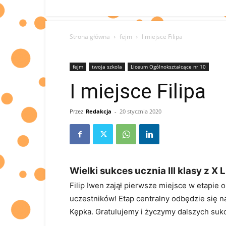
Strona główna
fejm
I miejsce Filipa
fejm
twoja szkola
Liceum Ogólnokształcące nr 10
I miejsce Filipa
Przez
Redakcja
-
20 stycznia 2020
Wielki sukces ucznia III klasy z 
Filip Iwen zajął pierwsze miejsce w etapie
uczestników! Etap centralny odbędzie się n
Kępka. Gratulujemy i życzymy dalszych suk