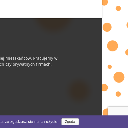
i jej mieszkańców. Pracujemy w
ych czy prywatnych firmach.
, że zgadzasz się na ich użycie.
Zgoda
Kto my?
reklama
kontakt
logowanie