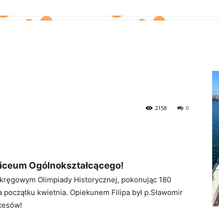
2158
0
X Liceum Ogólnokształcącego!
 okręgowym Olimpiady Historycznej, pokonując 180
a początku kwietnia. Opiekunem Filipa był p.Sławomir
cesów!