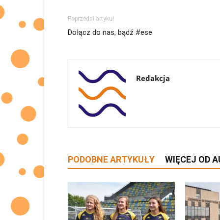
Poprzedni artykuł
Dołącz do nas, bądź #ese
Redakcja
PODOBNE ARTYKUŁY
WIĘCEJ OD 