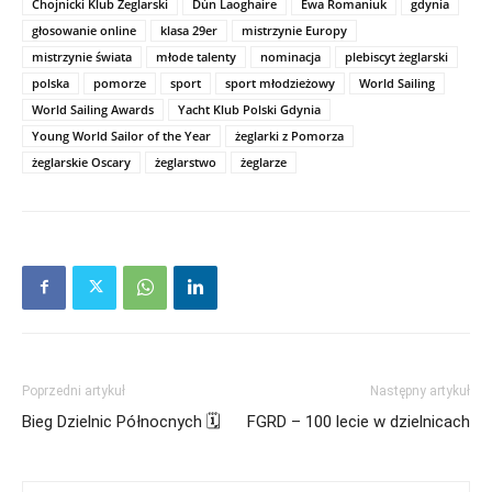
Chojnicki Klub Żeglarski
Dún Laoghaire
Ewa Romaniuk
gdynia
głosowanie online
klasa 29er
mistrzynie Europy
mistrzynie świata
młode talenty
nominacja
plebiscyt żeglarski
polska
pomorze
sport
sport młodzieżowy
World Sailing
World Sailing Awards
Yacht Klub Polski Gdynia
Young World Sailor of the Year
żeglarki z Pomorza
żeglarskie Oscary
żeglarstwo
żeglarze
Poprzedni artykuł
Następny artykuł
Bieg Dzielnic Północnych 🗓
FGRD – 100 lecie w dzielnicach