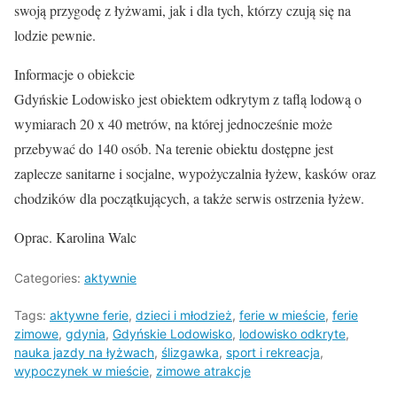
swoją przygodę z łyżwami, jak i dla tych, którzy czują się na
lodzie pewnie.
Informacje o obiekcie
Gdyńskie Lodowisko jest obiektem odkrytym z taflą lodową o
wymiarach 20 x 40 metrów, na której jednocześnie może
przebywać do 140 osób. Na terenie obiektu dostępne jest
zaplecze sanitarne i socjalne, wypożyczalnia łyżew, kasków oraz
chodzików dla początkujących, a także serwis ostrzenia łyżew.
Oprac. Karolina Walc
Categories:
aktywnie
Tags:
aktywne ferie
,
dzieci i młodzież
,
ferie w mieście
,
ferie
zimowe
,
gdynia
,
Gdyńskie Lodowisko
,
lodowisko odkryte
,
nauka jazdy na łyżwach
,
ślizgawka
,
sport i rekreacja
,
wypoczynek w mieście
,
zimowe atrakcje