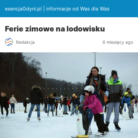
esencjaGdyni.pl | informacje od Was dla Was
Ferie zimowe na lodowisku
Redakcja
6 miesięcy ago