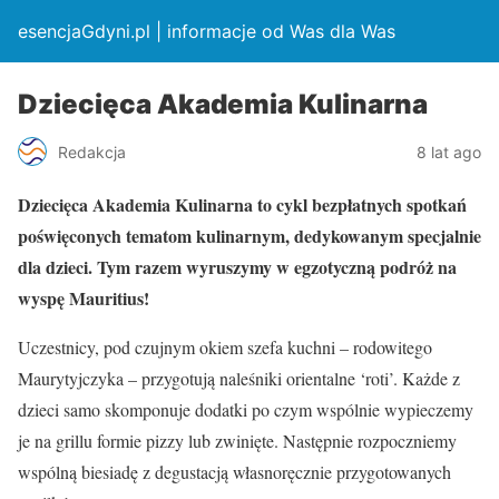
esencjaGdyni.pl | informacje od Was dla Was
Dziecięca Akademia Kulinarna
Redakcja
8 lat ago
Dziecięca Akademia Kulinarna to cykl bezpłatnych spotkań
poświęconych tematom kulinarnym, dedykowanym specjalnie
dla dzieci. Tym razem wyruszymy w egzotyczną podróż na
wyspę Mauritius!
Uczestnicy, pod czujnym okiem szefa kuchni – rodowitego
Maurytyjczyka – przygotują naleśniki orientalne ‘roti’. Każde z
dzieci samo skomponuje dodatki po czym wspólnie wypieczemy
je na grillu formie pizzy lub zwinięte. Następnie rozpoczniemy
wspólną biesiadę z degustacją własnoręcznie przygotowanych