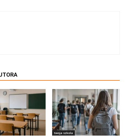
AUTORA
twoja szkola