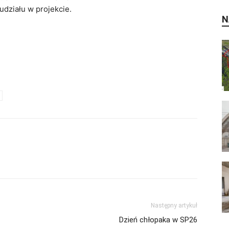
działu w projekcie.
N
Następny artykuł
Dzień chłopaka w SP26