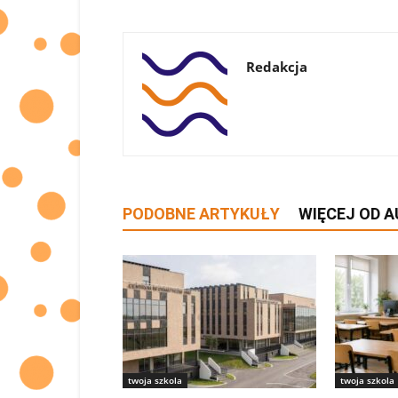
Redakcja
PODOBNE ARTYKUŁY
WIĘCEJ OD 
twoja szkola
twoja szkola