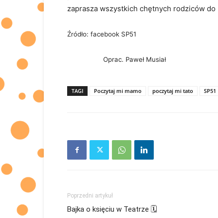
zaprasza wszystkich chętnych rodziców do u
Źródło: facebook SP51
Oprac. Paweł Musiał
TAGI
Poczytaj mi mamo
poczytaj mi tato
SP51
Poprzedni artykuł
Bajka o księciu w Teatrze 🗓