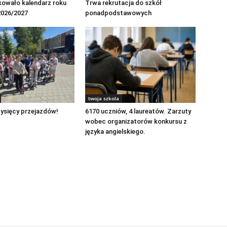
kowało kalendarz roku
Trwa rekrutacja do szkół
2026/2027
ponadpodstawowych
twoja szkola
ysięcy przejazdów!
6170 uczniów, 4 laureatów. Zarzuty
wobec organizatorów konkursu z
języka angielskiego.