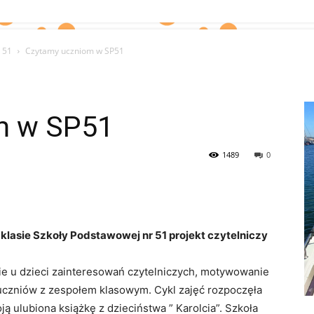
 51
Czytamy uczniom w SP51
m w SP51
1489
0
 klasie Szkoły Podstawowej nr 51 projekt czytelniczy
ie u dzieci zainteresowań czytelniczych, motywowanie
 uczniów z zespołem klasowym. Cykl zajęć rozpoczęła
ą ulubiona książkę z dzieciństwa ” Karolcia”. Szkoła