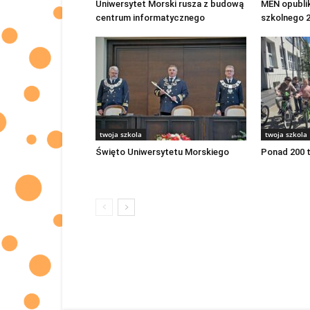
Uniwersytet Morski rusza z budową
MEN opubli
centrum informatycznego
szkolnego 
twoja szkola
twoja szkola
Święto Uniwersytetu Morskiego
Ponad 200 t