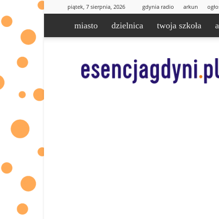
piątek, 7 sierpnia, 2026
gdynia radio
arkun
ogło
miasto
dzielnica
twoja szkoła
esencjaGdyni.pl
|
informacje
od
Was
dla
Was