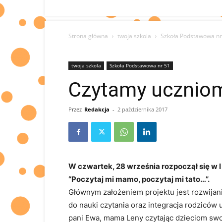
Strona główna
twoja szkola
Szkoła Podstawowa nr
twoja szkola
Szkoła Podstawowa nr 51
Czytamy ucznio
Przez
Redakcja
-
2 października 2017
W czwartek, 28 września rozpoczął się w I
“Poczytaj mi mamo, poczytaj mi tato…”.
Głównym założeniem projektu jest rozwijan
do nauki czytania oraz integracja rodziców
pani Ewa, mama Leny czytając dzieciom swoj