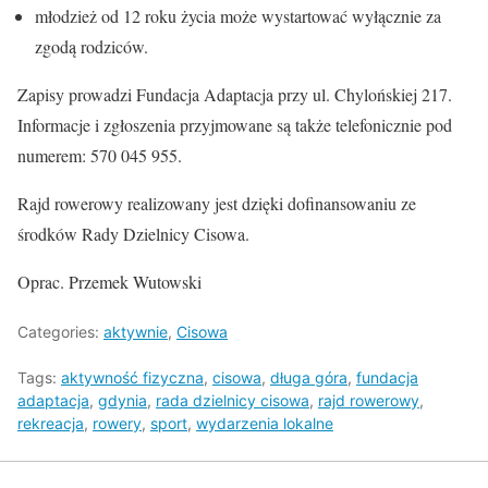
młodzież od 12 roku życia może wystartować wyłącznie za
zgodą rodziców.
Zapisy prowadzi Fundacja Adaptacja przy ul. Chylońskiej 217.
Informacje i zgłoszenia przyjmowane są także telefonicznie pod
numerem: 570 045 955.
Rajd rowerowy realizowany jest dzięki dofinansowaniu ze
środków Rady Dzielnicy Cisowa.
Oprac. Przemek Wutowski
Categories:
aktywnie
,
Cisowa
Tags:
aktywność fizyczna
,
cisowa
,
długa góra
,
fundacja
adaptacja
,
gdynia
,
rada dzielnicy cisowa
,
rajd rowerowy
,
rekreacja
,
rowery
,
sport
,
wydarzenia lokalne