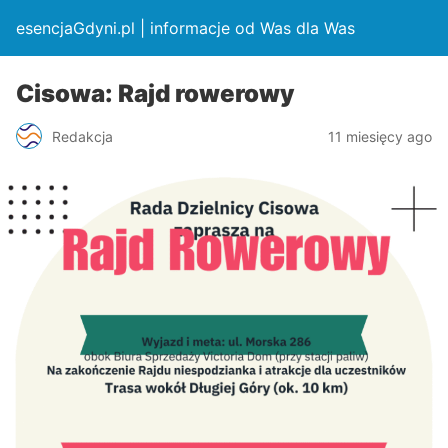
esencjaGdyni.pl | informacje od Was dla Was
Cisowa: Rajd rowerowy
Redakcja
11 miesięcy ago