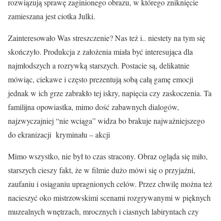
rozwiązują sprawę zaginionego obrazu, w którego zniknięcie
zamieszana jest ciotka Julki.
Zainteresowało Was streszczenie? Nas też i.. niestety na tym się
skończyło. Produkcja z założenia miała być interesująca dla
najmłodszych a rozrywką starszych. Postacie są, delikatnie
mówiąc, ciekawe i często prezentują sobą całą gamę emocji
jednak w ich grze zabrakło tej iskry, napięcia czy zaskoczenia. Ta
familijna opowiastka, mimo dość zabawnych dialogów,
najzwyczajniej “nie wciąga” widza bo brakuje najważniejszego
do ekranizacji kryminału – akcji
Mimo wszystko, nie był to czas stracony. Obraz ogląda się miło,
starszych cieszy fakt, że w filmie dużo mówi się o przyjaźni,
zaufaniu i osiąganiu upragnionych celów. Przez chwilę można też
nacieszyć oko mistrzowskimi scenami rozgrywanymi w pięknych
muzealnych wnętrzach, mrocznych i ciasnych labiryntach czy