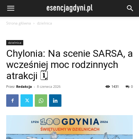
Strona główna
dzielnica
dzielnica
Chylonia: Na scenie SARSA, a
wcześniej moc rodzinnych
atrakcji 🗓
Przez
Redakcja
-
8 czerwca 2026
1431
0