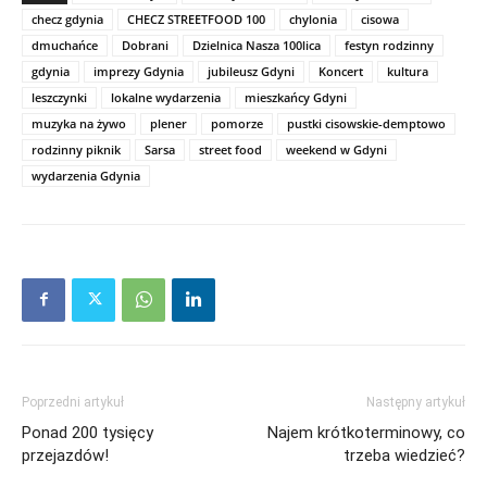
checz gdynia
CHECZ STREETFOOD 100
chylonia
cisowa
dmuchańce
Dobrani
Dzielnica Nasza 100lica
festyn rodzinny
gdynia
imprezy Gdynia
jubileusz Gdyni
Koncert
kultura
leszczynki
lokalne wydarzenia
mieszkańcy Gdyni
muzyka na żywo
plener
pomorze
pustki cisowskie-demptowo
rodzinny piknik
Sarsa
street food
weekend w Gdyni
wydarzenia Gdynia
Poprzedni artykuł
Następny artykuł
Ponad 200 tysięcy
Najem krótkoterminowy, co
przejazdów!
trzeba wiedzieć?