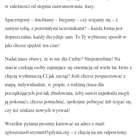
w zależności od stopnia zaawansowania, trasy.
Spacerujemy – truchtamy – biegamy – czy ścigamy się – z
samym sobą, z pozostałymi uczestnikami? – każda forma jest
dopuszczalna, każdy decyduje sam. To Ty wybierasz sposób w
jaki chcesz spędzić ten czas!
Nadal masz obawy, że to nie dla Ciebie? Niepotrzebnie! Na
starcie czekają osoby zajmujące się orientacją od wielu lat, które z
chęcią wytłumaczą Ci jak zacząć! Jeśli chcesz pospacerować z
mapą, indywidualnie, w grupie, z rodziną (trasa dla
początkujących jest tak zbudowana, żeby nawet najmłodsi mogli
ją pokonać), chcesz potruchtać, spokojnie pobiegać lub ścigać się,
czy też szukasz nowych wyzwań!
Wszelkie pytania prosimy kierować na adres e-mail:
zgloszenia@azymut45gdynia.org – z chęcią na nie odpowiemy.