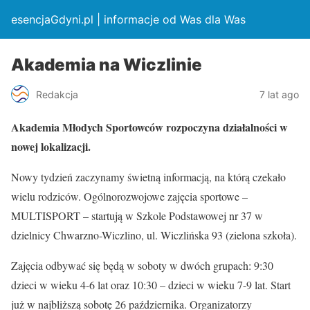
esencjaGdyni.pl | informacje od Was dla Was
Akademia na Wiczlinie
Redakcja
7 lat ago
Akademia Młodych Sportowców rozpoczyna działalności w
nowej lokalizacji.
Nowy tydzień zaczynamy świetną informacją, na którą czekało
wielu rodziców. Ogólnorozwojowe zajęcia sportowe –
MULTISPORT – startują w Szkole Podstawowej nr 37 w
dzielnicy Chwarzno-Wiczlino, ul. Wiczlińska 93 (zielona szkoła).
Zajęcia odbywać się będą w soboty w dwóch grupach: 9:30
dzieci w wieku 4-6 lat oraz 10:30 – dzieci w wieku 7-9 lat. Start
już w najbliższą sobotę 26 października. Organizatorzy