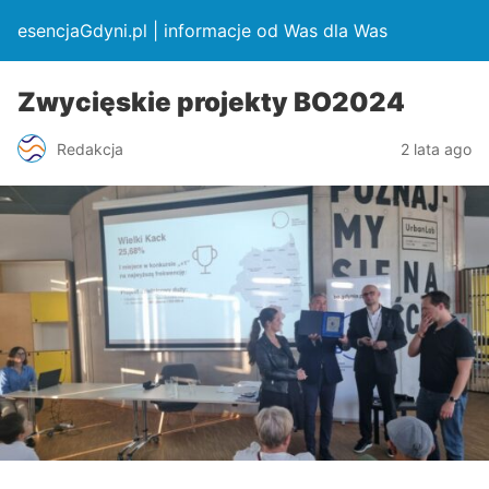
esencjaGdyni.pl | informacje od Was dla Was
Zwycięskie projekty BO2024
Redakcja
2 lata ago