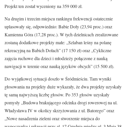
Projekt ten został wyceniony na 359 000 zł.
Na drugim i trzecim miejscu rankingu frekwencji ostatecznie
uplasowały się, odpowiednio: Babie Doły (23,94 proc.) oraz
Kamienna Góra (17,28 proc.). W tych dzielnicach zrealizowane
zostaną dodatkowe projekty małe: „Szlaban leśny na polanę
rekreacyjną na Babich Dołach” (17 150 zł) oraz „Cykliczne
zajęcia ruchowe dla dzieci i młodzieży połączone z nauką
nawigacji w terenie oraz nauką języków obcych” (15 500 zł).
Do wyjątkowej sytuacji doszło w Śródmieściu. Tam wyniki
głosowania na projekty duże wykazały, że dwa projekty uzyskały
tę samą najwyższą liczbę głosów. Po 353 głosów uzyskały
pomysły „Budowa brakującego odcinka drogi rowerowej na ul.
Władysława IV w okolicy skrzyżowania z ul. Batorego” oraz
„Nowe nasadzenia zieleni oraz stworzenie miejsca do
wypoczynku i rekreacji przy al. 17 Grudnia między ul. 3 Maja 38