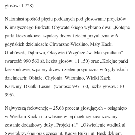
głosów: 1 728)
Natomiast spośród pięciu poddanych pod głosowanie projektów
Klimatycznego Budżetu Obywatelskiego wybrano dwa: „Kolejne
parki kieszonkowe, szpalery drzew i zieleń przyuliczna w 6
gdyńskich dzielnicach: Chwarzno-Wiczlino, Mały Kack,
Grabówek, Dąbrowa, Oksywie i Wzgórze św. Maksymiliana”
(wartość: 990 560 zł, liczba głosów: 11 150) oraz „Kolejne parki
kieszonkowe, szpalery drzew i zieleń przyuliczna w 6 gdyńskich
dzielnicach: Obłuże, Chylonia, Witomino, Wielki Kack,
Karwiny, Działki Leśne” (wartość: 997 160, liczba głosów: 10
996).
Najwyższą frekwencję – 25,68 procent głosujących – osiągnięto
w Wielkim Kacku i to właśnie w tej dzielnicy zrealizowany
zostanie dodatkowy duży „Projekt +1”: „Oświetlenie wzdłuż ul.
Świętokrzyskiej oraz części ul. Kacze Buki i ul. Beskidzkiej”.