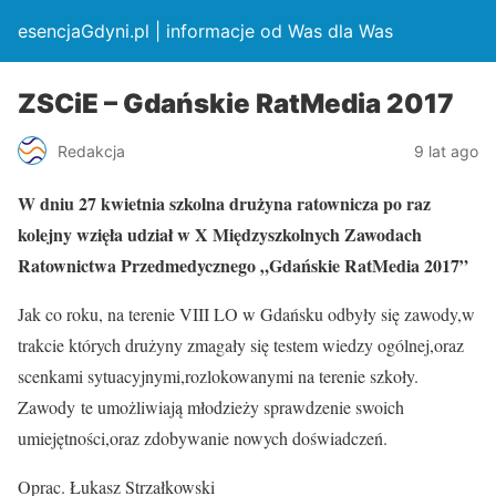
esencjaGdyni.pl | informacje od Was dla Was
ZSCiE – Gdańskie RatMedia 2017
Redakcja
9 lat ago
W dniu 27 kwietnia szkolna drużyna ratownicza po raz
kolejny wzięła udział w X Międzyszkolnych Zawodach
Ratownictwa Przedmedycznego „Gdańskie RatMedia 2017”
Jak co roku, na terenie VIII LO w Gdańsku odbyły się zawody,w
trakcie których drużyny zmagały się testem wiedzy ogólnej,oraz
scenkami sytuacyjnymi,rozlokowanymi na terenie szkoły.
Zawody te umożliwiają młodzieży sprawdzenie swoich
umiejętności,oraz zdobywanie nowych doświadczeń.
Oprac. Łukasz Strzałkowski