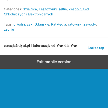
Categories:
dzielnica
,
Leszczynki
,
selfie
,
Zespół Szkół
Chłodniczych i Elektronicznych
Tags:
chłodniczak
,
Gdańskie
,
RatMedia
,
ratownik
,
zawody
,
zschie
esencjaGdyni.pl | informacje od Was dla Was
Back to top
Exit mobile version