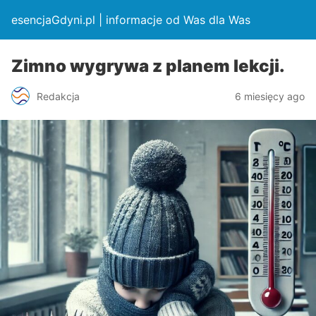
esencjaGdyni.pl | informacje od Was dla Was
Zimno wygrywa z planem lekcji.
Redakcja
6 miesięcy ago