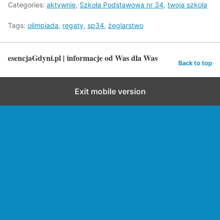
Categories:
aktywnie
,
Szkoła Podstawowa nr 34
,
twoja szkola
Tags:
olimpiada
,
regaty
,
sp34
,
żeglarstwo
esencjaGdyni.pl | informacje od Was dla Was
Back to top
Exit mobile version