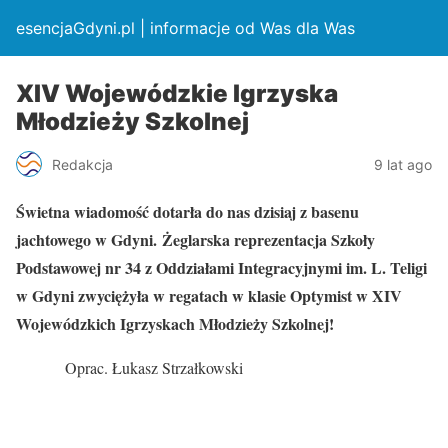
esencjaGdyni.pl | informacje od Was dla Was
XIV Wojewódzkie Igrzyska
Młodzieży Szkolnej
Redakcja
9 lat ago
Świetna wiadomość dotarła do nas dzisiaj z basenu
jachtowego w Gdyni.
Żeglarska reprezentacja Szkoły
Podstawowej nr 34 z Oddziałami Integracyjnymi im. L. Teligi
w Gdyni zwyciężyła w regatach w klasie Optymist w XIV
Wojewódzkich Igrzyskach Młodzieży Szkolnej!
Oprac. Łukasz Strzałkowski