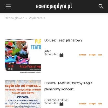
Strona główna
Wydarzenia
Obłuże: Teatr plenerowy
jutro
Scheduled
outlook
Google
ical
Cisowa: Teatr Muzyczny zagra
plenerowy koncert
8 sierpnia 2026
Scheduled
outlook
Google
ical