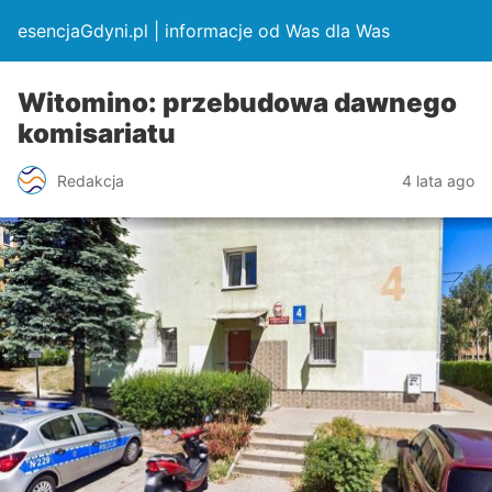
esencjaGdyni.pl | informacje od Was dla Was
Witomino: przebudowa dawnego
komisariatu
Redakcja
4 lata ago