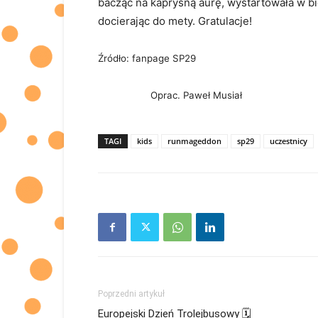
bacząc na kapryśną aurę, wystartowała w bi
docierając do mety. Gratulacje!
Źródło: fanpage SP29
Oprac. Paweł Musiał
TAGI
kids
runmageddon
sp29
uczestnicy
Poprzedni artykuł
Europejski Dzień Trolejbusowy 🗓