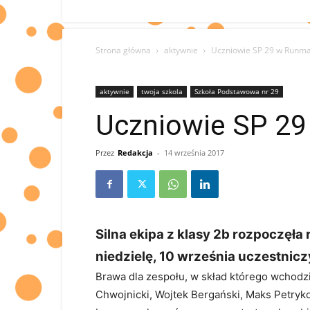
Strona główna
aktywnie
Uczniowie SP 29 w Runm
aktywnie
twoja szkola
Szkoła Podstawowa nr 29
Uczniowie SP 2
Przez
Redakcja
-
14 września 2017
Silna ekipa z klasy 2b rozpoczęła
niedzielę, 10 września uczestnic
Brawa dla zespołu, w skład którego wchodzi
Chwojnicki, Wojtek Bergański, Maks Petryk