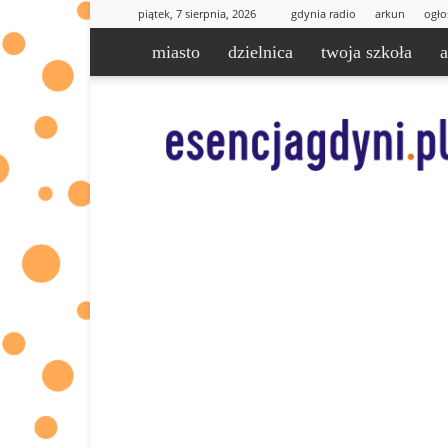
piątek, 7 sierpnia, 2026
gdynia radio
arkun
ogło
miasto
dzielnica
twoja szkoła
esencjaGdyni.pl
|
informacje
od
Was
dla
Was