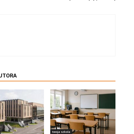
AUTORA
twoja szkola