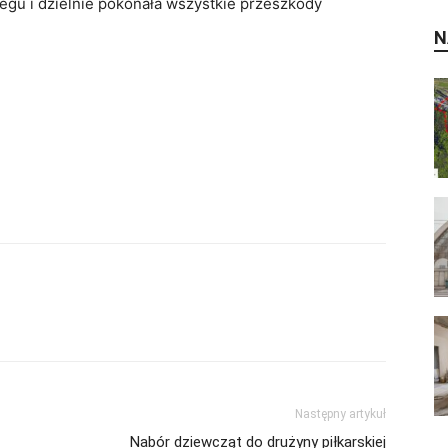
egu i dzielnie pokonała wszystkie przeszkody
N
Następny artykuł
Nabór dziewcząt do drużyny piłkarskiej