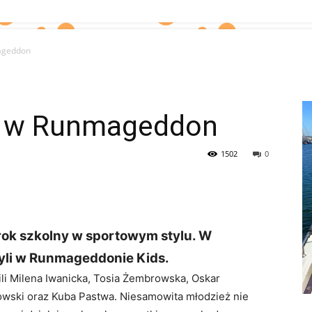
ageddon
9 w Runmageddon
1502
0
 rok szkolny w sportowym stylu. W
zyli w Runmageddonie Kids.
li Milena Iwanicka, Tosia Żembrowska, Oskar
owski oraz Kuba Pastwa. Niesamowita młodzież nie