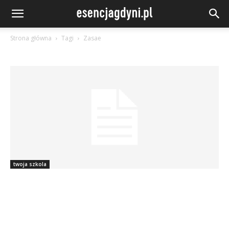
Strona główna
Tagi
Zasae
twoja szkola