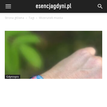
Strona główna
Tagi
Wizerunek miasta
Gdyniopis