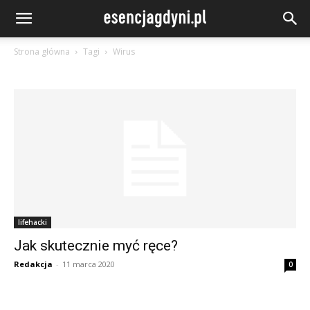
Strona główna
Tagi
Wirus
lifehacki
Jak skutecznie myć ręce?
Redakcja
-
11 marca 2020
0