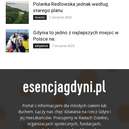
Polanka Redłowska jednak według
starego planu
7 sierpnia 2026
miasto
Gdynia to jedno z najlepszych miejsc w
Polsce na..
7 sierpnia 2026
aktywnie
Portal z informacjami dla młodych ciałem lub
duchem. Łączy nas chęć działania na rzecz Gdyni i
jej mieszkańców. Pracujemy w Radach Dzielnic,
organizacjach społecznych, fundacjach,