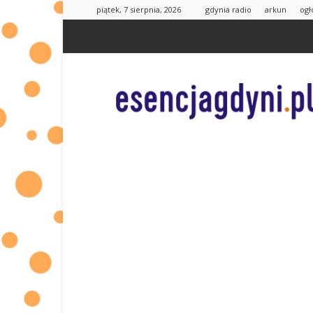
piątek, 7 sierpnia, 2026
gdynia radio
arkun
ogł
esencjaGdyni.pl
|
informacje
od
Was
dla
Was