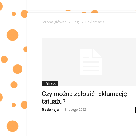
Strona główna
Tagi
Reklamacja
lifehacki
Czy można zgłosić reklamację
tatuażu?
Redakcja
-
18 lutego 2022