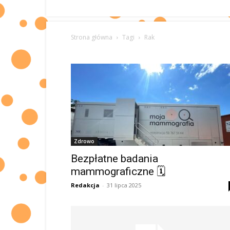
Strona główna
Tagi
Rak
Zdrowo
Bezpłatne badania
mammograficzne 🗓
Redakcja
-
31 lipca 2025