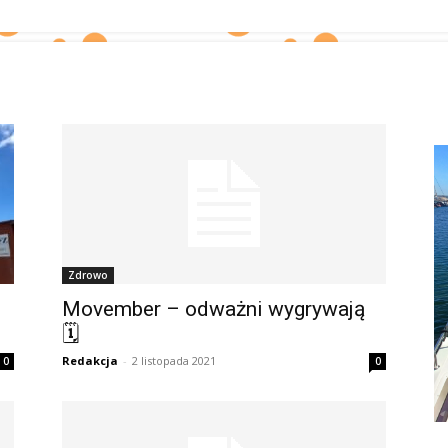
Zdrowo
Movember – odważni wygrywają
🗓
Redakcja
-
2 listopada 2021
0
0