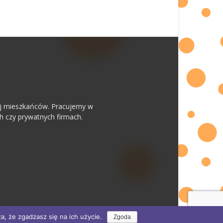
 jej mieszkańców. Pracujemy w
h czy prywatnych firmach.
, że zgadzasz się na ich użycie.
Zgoda
Kto my?
reklama
kontakt
logowanie