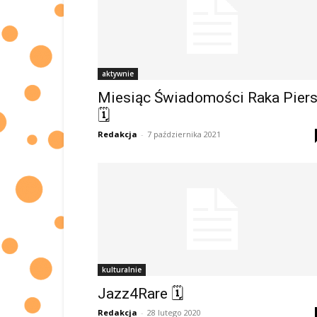
aktywnie
Miesiąc Świadomości Raka Piers
🗓
Redakcja
-
7 października 2021
kulturalnie
Jazz4Rare 🗓
Redakcja
-
28 lutego 2020