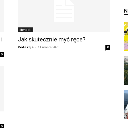
N
lifehacki
i
Jak skutecznie myć ręce?
Redakcja
-
11 marca 2020
0
0
0