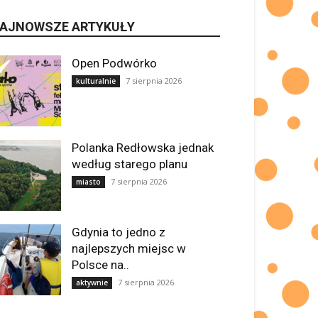
AJNOWSZE ARTYKUŁY
Open Podwórko
7 sierpnia 2026
kulturalnie
Polanka Redłowska jednak
według starego planu
7 sierpnia 2026
miasto
Gdynia to jedno z
najlepszych miejsc w
Polsce na..
7 sierpnia 2026
aktywnie