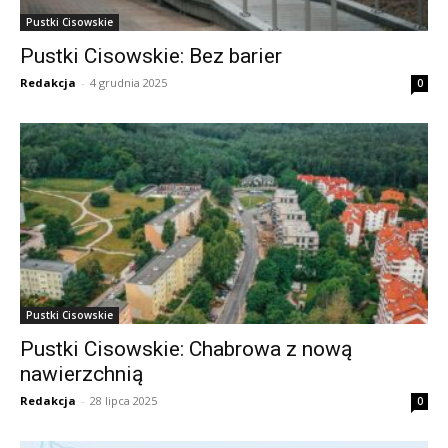
Pustki Cisowskie
Pustki Cisowskie: Bez barier
Redakcja
-
4 grudnia 2025
0
Pustki Cisowskie
Pustki Cisowskie: Chabrowa z nową
nawierzchnią
Redakcja
-
28 lipca 2025
0