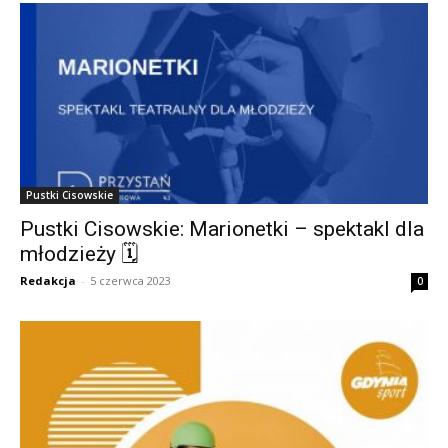
Pustki Cisowskie
Pustki Cisowskie: Marionetki – spektakl dla
młodzieży 🗓
Redakcja
-
5 czerwca 2023
0