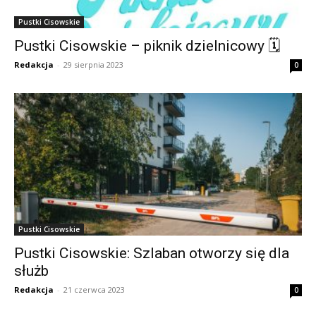
Pustki Cisowskie
Pustki Cisowskie – piknik dzielnicowy 🗓
Redakcja
-
29 sierpnia 2023
0
Pustki Cisowskie
Pustki Cisowskie: Szlaban otworzy się dla
służb
Redakcja
-
21 czerwca 2023
0