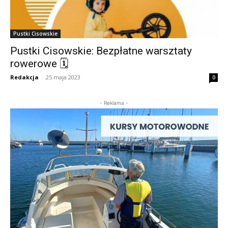
Pustki Cisowskie
Pustki Cisowskie: Bezpłatne warsztaty
rowerowe 🗓
Redakcja
-
25 maja 2023
0
- Reklama -