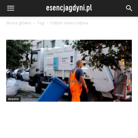
Strona główna
Tagi
Odbiór śmieci Gdynia
miasto