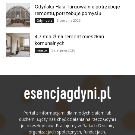
Gdyńska Hala Targowa nie potrzebuje
remontu, potrzebuje pomysłu
5 sierpnia 2026
Gdyniopis
4,7 mln zł na remont mieszkań
komunalnych
5 sierpnia 2026
miasto
Portal z informacjami dla młodych ciałem lub
duchem. Łączy nas chęć działania na rzecz Gdyni i
jej mieszkańców. Pracujemy w Radach Dzielnic,
organizacjach społecznych, fundacjach,