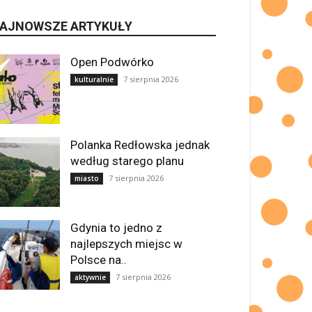
AJNOWSZE ARTYKUŁY
Open Podwórko
7 sierpnia 2026
kulturalnie
Polanka Redłowska jednak
według starego planu
7 sierpnia 2026
miasto
Gdynia to jedno z
najlepszych miejsc w
Polsce na..
7 sierpnia 2026
aktywnie