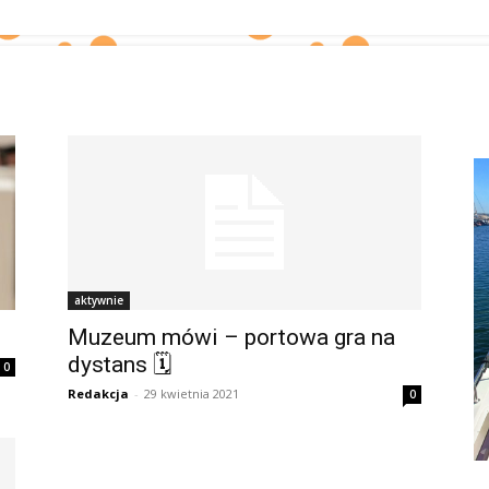
aktywnie
Muzeum mówi – portowa gra na
dystans 🗓
0
Redakcja
-
29 kwietnia 2021
0