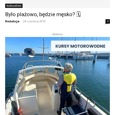
kulturalnie
Było plażowo, będzie męsko? 🗓
Redakcja
-
24 czerwca 2019
0
- Reklama -