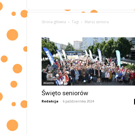
Strona główna
Tagi
Marsz seniora
miasto
Święto seniorów
Redakcja
-
6 października 2024