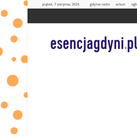
piątek, 7 sierpnia, 2026
gdynia radio
arkun
ogł
esencjaGdyni.pl
|
informacje
od
Was
dla
Was