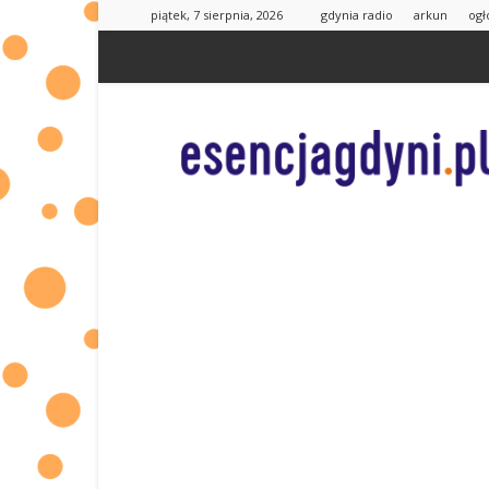
piątek, 7 sierpnia, 2026
gdynia radio
arkun
ogł
esencjaGdyni.pl
|
informacje
od
Was
dla
Was