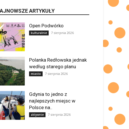
AJNOWSZE ARTYKUŁY
Open Podwórko
7 sierpnia 2026
kulturalnie
Polanka Redłowska jednak
według starego planu
7 sierpnia 2026
miasto
Gdynia to jedno z
najlepszych miejsc w
Polsce na..
7 sierpnia 2026
aktywnie