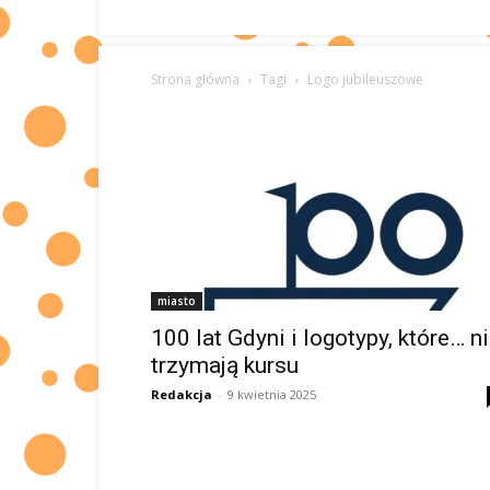
Strona główna
Tagi
Logo jubileuszowe
miasto
100 lat Gdyni i logotypy, które… n
trzymają kursu
Redakcja
-
9 kwietnia 2025