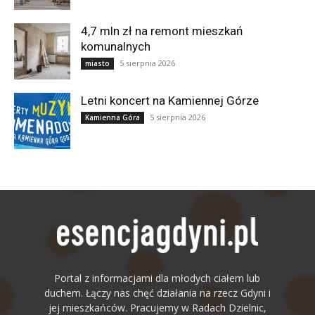
4,7 mln zł na remont mieszkań
komunalnych
5 sierpnia 2026
miasto
Letni koncert na Kamiennej Górze
5 sierpnia 2026
Kamienna Góra
Portal z informacjami dla młodych ciałem lub
duchem. Łączy nas chęć działania na rzecz Gdyni i
jej mieszkańców. Pracujemy w Radach Dzielnic,